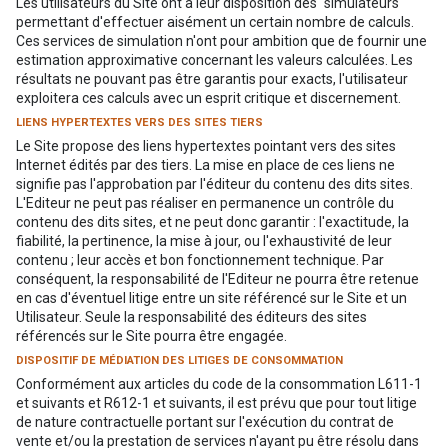
Les utilisateurs du Site ont à leur disposition des "simulateurs"
permettant d'effectuer aisément un certain nombre de calculs.
Ces services de simulation n'ont pour ambition que de fournir une
estimation approximative concernant les valeurs calculées. Les
résultats ne pouvant pas être garantis pour exacts, l'utilisateur
exploitera ces calculs avec un esprit critique et discernement.
LIENS HYPERTEXTES VERS DES SITES TIERS
Le Site propose des liens hypertextes pointant vers des sites
Internet édités par des tiers. La mise en place de ces liens ne
signifie pas l'approbation par l'éditeur du contenu des dits sites.
L'Editeur ne peut pas réaliser en permanence un contrôle du
contenu des dits sites, et ne peut donc garantir : l'exactitude, la
fiabilité, la pertinence, la mise à jour, ou l'exhaustivité de leur
contenu ; leur accès et bon fonctionnement technique. Par
conséquent, la responsabilité de l'Editeur ne pourra être retenue
en cas d'éventuel litige entre un site référencé sur le Site et un
Utilisateur. Seule la responsabilité des éditeurs des sites
référencés sur le Site pourra être engagée.
DISPOSITIF DE MÉDIATION DES LITIGES DE CONSOMMATION
Conformément aux articles du code de la consommation L611-1
et suivants et R612-1 et suivants, il est prévu que pour tout litige
de nature contractuelle portant sur l'exécution du contrat de
vente et/ou la prestation de services n'ayant pu être résolu dans